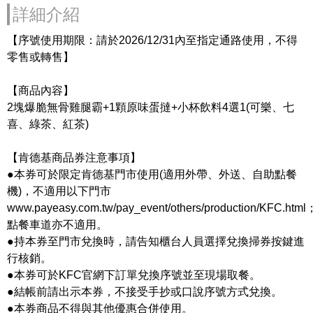
詳細介紹
【序號使用期限：請於2026/12/31內至指定通路使用，不得
零售或轉售】
【商品內容】
2塊爆脆無骨雞腿霸+1顆原味蛋撻+小杯飲料4選1(可樂、七
喜、綠茶、紅茶)
【肯德基商品券注意事項】
●本券可於限定肯德基門市使用(適用外帶、外送、自助點餐
機)，不適用以下門市
www.payeasy.com.tw/pay_event/others/production/KFC.html
點餐車道亦不適用。
●持本券至門市兌換時，請告知櫃台人員選擇兌換掃券按鍵進
行核銷。
●本券可於KFC官網下訂單兌換序號並至現場取餐。
●結帳前請出示本券，不接受手抄或口說序號方式兌換。
●本券商品不得與其他優惠合併使用。