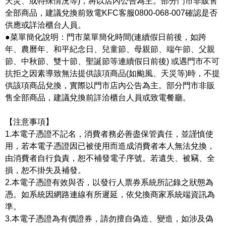
天災、或特殊情況等)，將以店內公告為主。部分門市非販售
全部商品，建議兌換前致電KFC客服0800-068-007確認是否
供應或詳洽櫃台人員。
●菜單簡化說明：門市菜單簡化時間(連續假日前後，如跨
年、農曆年、和平紀念日、兒童節、母親節、端午節、父親
節、中秋節、雙十節、聖誕節等連續假日前後) 或遇門市不可
抗拒之因素導致無法提供該項商品(如颱風、天災等)時，不提
供該項商品兌換，實際以門市店內公告為主。部分門市非販
售全部商品，建議兌換前詳洽櫃台人員或致電餐廳。
【注意事項】
1.本電子憑證不記名，消費者務必善盡保管責任，並謹慎使
用，若本電子憑證因已被使用而造成消費者本人無法兌換，
由消費者自行負責，恕不補發電子序號。若遺失、被竊、全
損，恕不掛失及補發。
2.本電子憑證有效與否，以發行人票券系統所記錄之狀態為
憑。如系統因網路連線有所遲延，依兌換商家系統端資訊為
準。
3.本電子憑證為有價證券，請勿擅自偽造、變造，如涉及偽