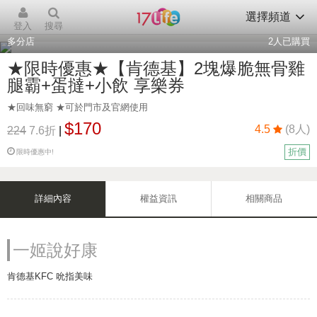
選擇頻道
登入
搜尋
多分店
2
人已購買
★限時優惠★【肯德基】2塊爆脆無骨雞
腿霸+蛋撻+小飲 享樂券
★回味無窮 ★可於門市及官網使用
$170
4.5
(8人)
224
7.6折
|
折價
限時優惠中!
詳細內容
權益資訊
相關商品
一姬說好康
肯德基KFC 吮指美味