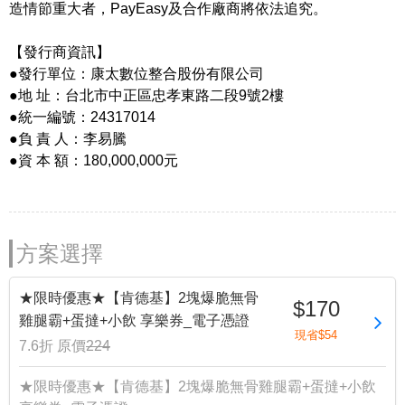
造情節重大者，PayEasy及合作廠商將依法追究。
【發行商資訊】
●發行單位：康太數位整合股份有限公司
●地 址：台北市中正區忠孝東路二段9號2樓
●統一編號：24317014
●負 責 人：李易騰
●資 本 額：180,000,000元
方案選擇
★限時優惠★【肯德基】2塊爆脆無骨
$170
雞腿霸+蛋撻+小飲 享樂券_電子憑證
現省$54
7.6折
原價
224
★限時優惠★【肯德基】2塊爆脆無骨雞腿霸+蛋撻+小飲