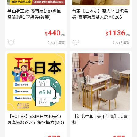
半山夢工廠-優待票1張+勇氣
台東【山水妍】雙人平日泡湯
體驗3選1 享樂券(複製)
券-豪華海景雙人房MO26S
440
1136
$
$
元
元
0
人已購買
0
人已購買
【AOTEX】eSIM日本10天無
【新北中和 | 美甲保養】JU髮
限高速網路吃到飽兌換券(MO)
藝