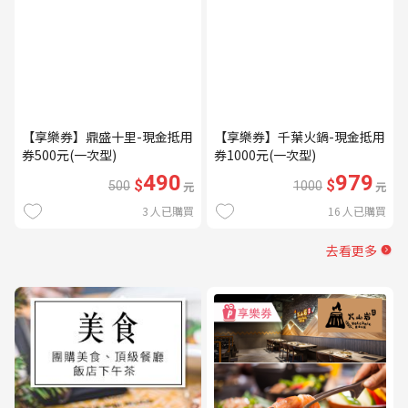
【享樂券】鼎盛十里-現金抵用
【享樂券】千葉火鍋-現金抵用
券500元(一次型)
券1000元(一次型)
490
979
$
$
500
元
1000
元
3
人已購買
16
人已購買
去看更多