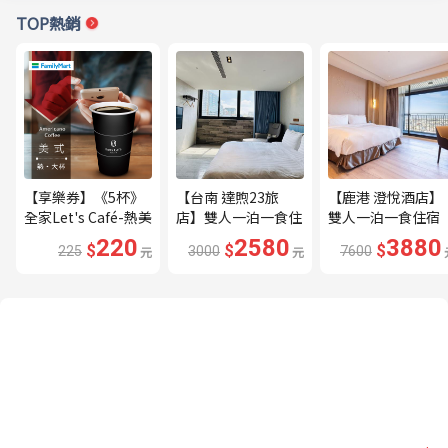
TOP熱銷
【享樂券】《5杯》
【台南 達煦23旅
【鹿港 澄悅酒店】
全家Let's Café-熱美
店】雙人一泊一食住
雙人一泊一食住宿
式(大杯)
宿券---🔥近海安路
券---🔥平日限量升
220
2580
3880
$
$
$
225
元
3000
元
7600
商圈🔥
等家庭房、贈兩小