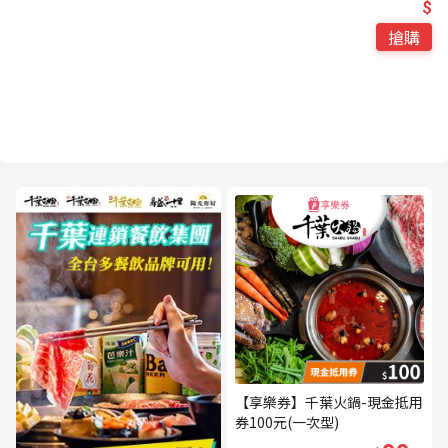
$
搶購
【享樂券】千葉火鍋-現金抵用
券100元(一次型)