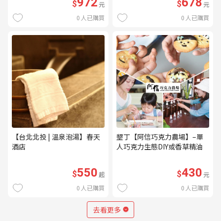
972
678
$
$
元
元
0
人已購買
0
人已購買
【台北北投 | 溫泉泡湯】春天
墾丁【阿信巧克力農場】–單
酒店
人巧克力生態DIY或香草精油
DIY(不分平假日) (MO)
550
430
$
$
起
元
0
人已購買
0
人已購買
去看更多