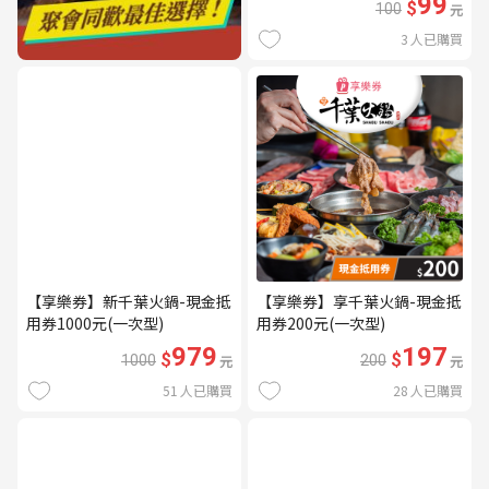
99
$
100
元
3
人已購買
【享樂券】新千葉火鍋-現金抵
【享樂券】享千葉火鍋-現金抵
用券1000元(一次型)
用券200元(一次型)
979
197
$
$
1000
元
200
元
51
人已購買
28
人已購買