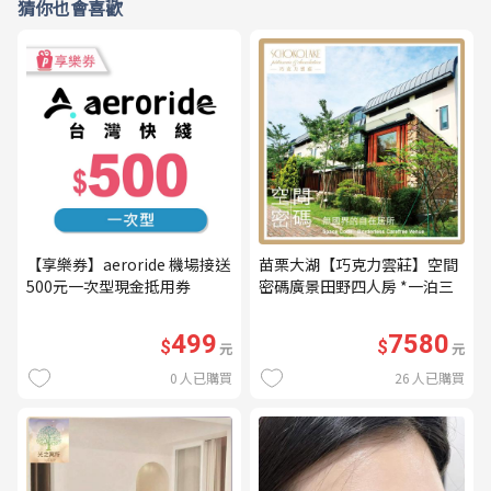
猜你也會喜歡
【享樂券】aeroride 機場接送
苗栗大湖【巧克力雲莊】空間
500元一次型現金抵用券
密碼廣景田野四人房 *一泊三
食* 含早餐+晚餐+下午茶
(MO26)
499
7580
$
$
元
元
0
人已購買
26
人已購買