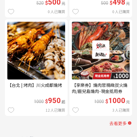
500
498
$
$
520
元
500
元
0
人已購買
0
人已購買
【台北 | 烤肉】川火成都燒烤
【享樂券】燒肉眾精緻炭火燒
肉/鹿兒島燒肉-現金抵用券
1000元(一次型)
950
1000
$
$
1000
起
1000
元
12
人已購買
3
人已購買
去看更多