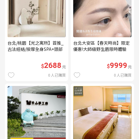
台北/桃園【光之寓所】首推_
台北大安區【春天時尚】限定
古法經絡/按摩全身SPA+頭部
優惠!大師級野生眉限時體驗
舒壓與舒耳共120分鐘贈頌缽
【不指定老師】9999/人 乙堂
共振及餐點(MO)
優惠券（無補色） (MO)
2688
9999
$
$
元
元
0
人已購買
0
人已購買