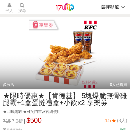
選擇頻道
登入
搜尋
多分店
0
人已購買
★限時優惠★【肯德基】 5塊爆脆無骨雞
腿霸+1盒蛋撻禮盒+小飲x2 享樂券
★回味無窮 ★可於門市及官網使用
$500
4.5
(8人)
715
7.0折
|
折價
限時優惠中!