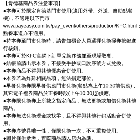
【肯德基商品券注意事項】
●本券可於限定肯德基門市使用(適用外帶、外送、自助點餐
機)，不適用以下門市
www.payeasy.com.tw/pay_event/others/production/KFC.html
點餐車道亦不適用。
●持本券至門市兌換時，請告知櫃台人員選擇兌換掃券按鍵進
行核銷。
●本券可於KFC官網下訂單兌換序號並至現場取餐。
●結帳前請出示本券，不接受手抄或口說序號方式兌換。
●本券商品不得與其他優惠合併使用。
●本券若為炸雞相關品項，無法指定部位。
●早餐兌換券限早餐供應門市兌換(餐點為上午10:30前供應)，
其它電子禮券商品於正餐時段(上午10:30起)供應。
●本券限兌換券上所載之指定商品，無法更換或加價兌換其他
商品。
●本券無法兌換現金或找零，且不得與其他行銷活動合併使
用。
●本券序號具唯一性，僅限兌換一次，不可重複使用。
●圖片僅供參考，實際商品請以店內為準。