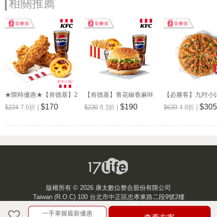
相關推薦
★限時優惠★【肯德基】2
【肯德基】青花椒香麻咔
【必勝客】九吋小
塊爆脆無骨雞腿霸+蛋撻
啦雞腿堡XL套餐 享樂券
廚系列(口味4選1)
$170
$190
$305
$224
7.6折 |
$230
8.3折 |
$639
4.8折 |
+小飲 享樂券
版權所有 ©
2026 康太數位整合股份有限公司
Taiwan (R.O.C) 100 台北市中正區忠孝東路二段9號2樓
一手掌握最新優惠
客服中心