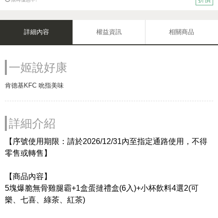
詳細內容
權益資訊
相關商品
一姬說好康
肯德基KFC 吮指美味
詳細介紹
【序號使用期限：請於2026/12/31內至指定通路使用，不得
零售或轉售】
【商品內容】
5塊爆脆無骨雞腿霸+1盒蛋撻禮盒(6入)+小杯飲料4選2(可
樂、七喜、綠茶、紅茶)