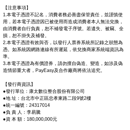
【注意事項】
1.本電子憑證不記名，消費者務必善盡保管責任，並謹慎使
用，若本電子憑證因已被使用而造成消費者本人無法兌換，
由消費者自行負責，恕不補發電子序號。若遺失、被竊、全
損，恕不掛失及補發。
2.本電子憑證有效與否，以發行人票券系統所記錄之狀態為
憑。如系統因網路連線有所遲延，依兌換商家系統端資訊為
準。
3.本電子憑證為有價證券，請勿擅自偽造、變造，如涉及偽
造情節重大者，PayEasy及合作廠商將依法追究。
【發行商資訊】
●發行單位：康太數位整合股份有限公司
●地 址：台北市中正區忠孝東路二段9號2樓
●統一編號：24317014
●負 責 人：李易騰
●資 本 額：180,000,000元