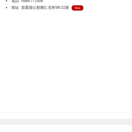
電話: 0988-771506
地址: 苗栗縣公館鄉仁安村99-21號
Map