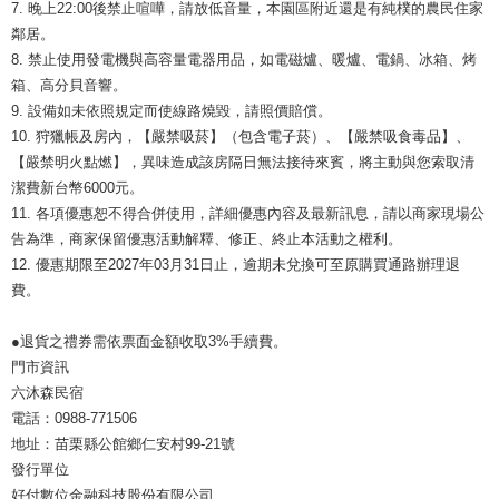
7. 晚上22:00後禁止喧嘩，請放低音量，本園區附近還是有純樸的農民住家
鄰居。
8. 禁止使用發電機與高容量電器用品，如電磁爐、暖爐、電鍋、冰箱、烤
箱、高分貝音響。
9. 設備如未依照規定而使線路燒毀，請照價賠償。
10. 狩獵帳及房內，【嚴禁吸菸】（包含電子菸）、【嚴禁吸食毒品】、
【嚴禁明火點燃】，異味造成該房隔日無法接待來賓，將主動與您索取清
潔費新台幣6000元。
11. 各項優惠恕不得合併使用，詳細優惠內容及最新訊息，請以商家現場公
告為準，商家保留優惠活動解釋、修正、終止本活動之權利。
12. 優惠期限至2027年03月31日止，逾期未兌換可至原購買通路辦理退
費。
●退貨之禮券需依票面金額收取3%手續費。
門市資訊
六沐森民宿
電話：0988-771506
地址：苗栗縣公館鄉仁安村99-21號
發行單位
好付數位金融科技股份有限公司