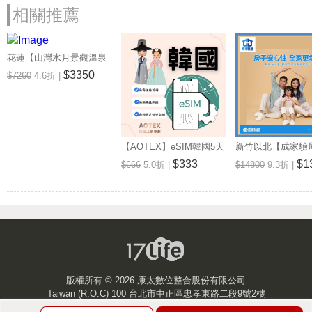
相關推薦
花蓮【山灣水月景觀溫泉
會館】景觀雙人房一泊一
$3350
$7260
4.6折 |
食住宿券(MO)
【AOTEX】eSIM韓國5天
新竹以北【成家驗屋
無限高速網路吃到飽兌換
25坪 (三房格局)
$333
$1
$666
5.0折 |
$14800
9.3折 |
券(MO)
券 (MO)
版權所有 ©
2026 康太數位整合股份有限公司
Taiwan (R.O.C) 100 台北市中正區忠孝東路二段9號2樓