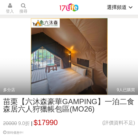
選擇頻道
登入
搜尋
多分店
9
人已購買
苗栗【六沐森豪華GAMPING】一泊二食
森居六人狩獵帳包區(MO26)
$17990
(評價資料不足)
20000
9.0折
|
限時優惠中!