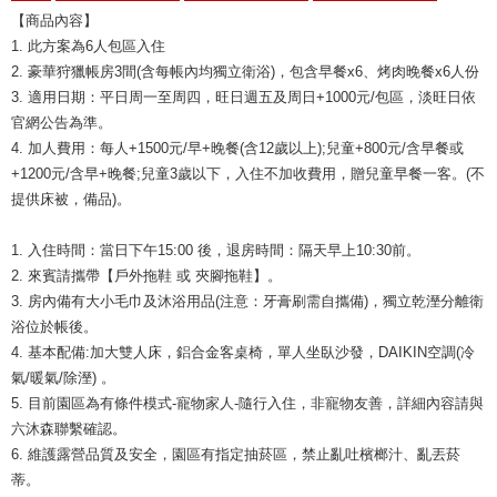
【商品內容】
1. 此方案為6人包區入住
2. 豪華狩獵帳房3間(含每帳內均獨立衛浴)，包含早餐x6、烤肉晚餐x6人份
3. 適用日期：平日周一至周四，旺日週五及周日+1000元/包區，淡旺日依
官網公告為準。
4. 加人費用：每人+1500元/早+晚餐(含12歲以上);兒童+800元/含早餐或
+1200元/含早+晚餐;兒童3歲以下，入住不加收費用，贈兒童早餐一客。(不
提供床被，備品)。
1. 入住時間：當日下午15:00 後，退房時間：隔天早上10:30前。
2. 來賓請攜帶【戶外拖鞋 或 夾腳拖鞋】。
3. 房內備有大小毛巾及沐浴用品(注意：牙膏刷需自攜備)，獨立乾溼分離衛
浴位於帳後。
4. 基本配備:加大雙人床，鋁合金客桌椅，單人坐臥沙發，DAIKIN空調(冷
氣/暖氣/除溼) 。
5. 目前園區為有條件模式-寵物家人-隨行入住，非寵物友善，詳細內容請與
六沐森聯繫確認。
6. 維護露營品質及安全，園區有指定抽菸區，禁止亂吐檳榔汁、亂丟菸
蒂。