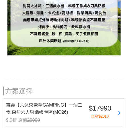
方案選擇
苗栗【六沐森豪華GAMPING】一泊二
$17990
食 森居六人狩獵帳包區(MO26)
現省$2010
9.0折
原價
20000