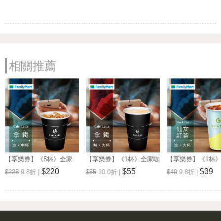
相關推薦
【享樂券】《5杯》全家
【享樂券】《1杯》全家咖
【享樂券】《1杯
Let's Café-冰拿鐵(中杯)
啡Let's Café-熱拿鐵(大杯)
品茶Let's Tea-
$220
$55
$39
$225
9.8折 |
$55
10.0折 |
$40
9.8折 |
(大杯)