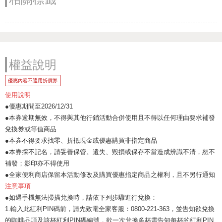
權益說明
優惠內容不適用折價券
使用說明
●優惠期間至2026/12/31
●本券逾期無效，不得與其他行銷活動合併使用且不得以任何理由要求補發
兌換券或等值商品
●本券不得要求找零、折抵現金或優惠購買非指定商品
●本券採不記名，請妥善保管。遺失、毀損或保存不當造成辨識不清，恕不
補發；影印亦不得使用
●全家便利商店保留本活動修改及購買優惠指定商品之權利，且不另行通知
注意事項
●如遇手機無法掃描兌換時，請依下列步驟進行兌換：
1.輸入此紅利PIN碼前，請先致電全家客服：0800-221-363，並告知欲兌換
的咖啡品項及該杯紅利PIN碼編號，欲一次兌換多杯需告知每杯的紅利PIN