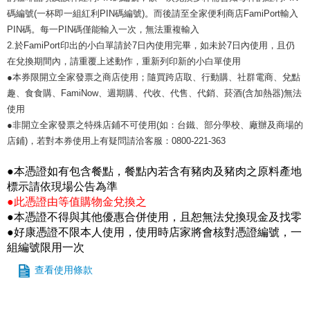
碼編號(一杯即一組紅利PIN碼編號)。而後請至全家便利商店FamiPort輸入
PIN碼。每一PIN碼僅能輸入一次，無法重複輸入
2.於FamiPort印出的小白單請於7日內使用完畢，如未於7日內使用，且仍
在兌換期間內，請重覆上述動作，重新列印新的小白單使用
●本券限開立全家發票之商店使用；隨買跨店取、行動購、社群電商、兌點
趣、食食購、FamiNow、週期購、代收、代售、代銷、菸酒(含加熱器)無法
使用
●非開立全家發票之特殊店鋪不可使用(如：台鐵、部分學校、廠辦及商場的
店鋪)，若對本券使用上有疑問請洽客服：0800-221-363
●本憑證如有包含餐點，餐點內若含有豬肉及豬肉之原料產地
標示請依現場公告為準
●此憑證由等值購物金兌換之
●本憑證不得與其他優惠合併使用，且恕無法兌換現金及找零
●好康憑證不限本人使用，使用時店家將會核對憑證編號，一
組編號限用一次
查看使用條款