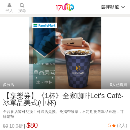
選擇頻道
登入
搜尋
多分店
0
人已購買
【享樂券】《1杯》全家咖啡Let's Café-
冰單品美式(中杯)
全台多店皆可兌換！可跨店兌換、免攜帶發票，不定期挑選單品豆種，甘
醇驚豔
$80
5
(2人)
80
10.0折
|