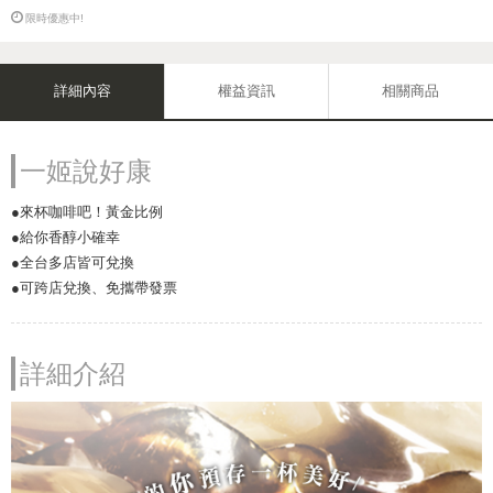
限時優惠中!
詳細內容
權益資訊
相關商品
一姬說好康
●來杯咖啡吧！黃金比例
●給你香醇小確幸
●全台多店皆可兌換
●可跨店兌換、免攜帶發票
詳細介紹