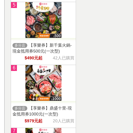
5
【享樂券】新千葉火鍋-
多分店
現金抵用券500元(一次型)
$490元起
42人已購買
6
【享樂券】鼎盛十里-現
多分店
金抵用券1000元(一次型)
$979元起
20人已購買
7