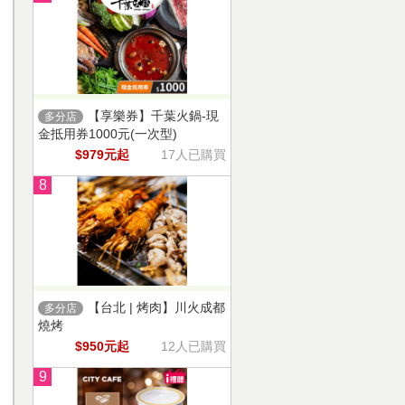
【享樂券】千葉火鍋-現
多分店
金抵用券1000元(一次型)
$979元起
17人已購買
8
【台北 | 烤肉】川火成都
多分店
燒烤
$950元起
12人已購買
9