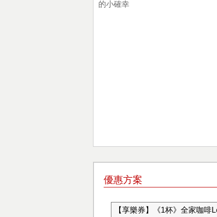
的小確幸
優惠方案
【享樂券】《1杯》全家咖啡Let'