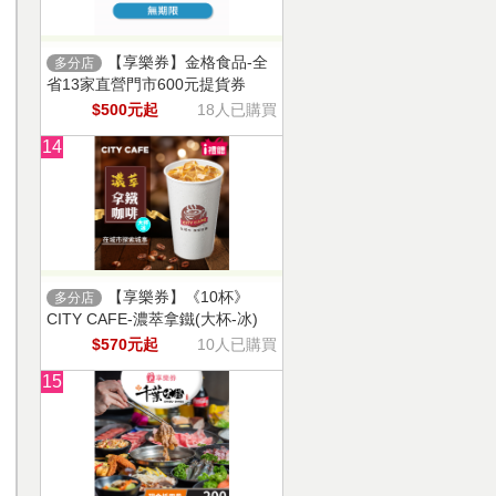
【享樂券】金格食品-全
多分店
省13家直營門市600元提貨券
$500元起
18人已購買
14
【享樂券】《10杯》
多分店
CITY CAFE-濃萃拿鐵(大杯-冰)
$570元起
10人已購買
15