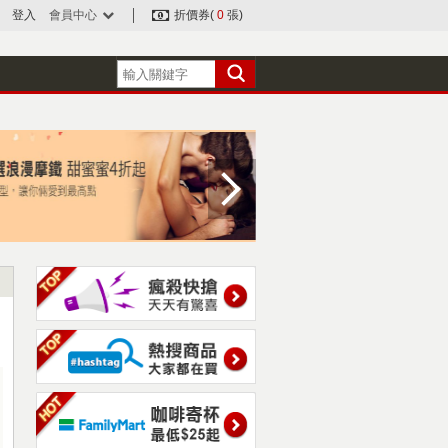
登入
會員中心
折價券(
0
張)