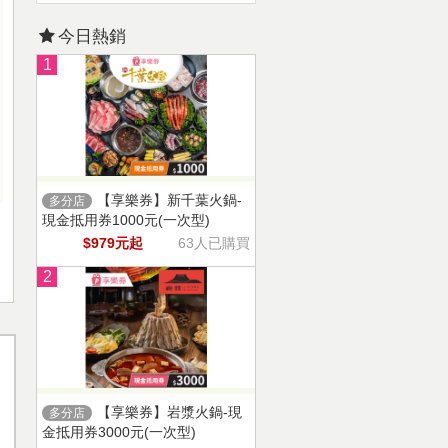
今日熱銷
1
【享樂券】新千葉火鍋-
多分店
現金抵用券1000元(一次型)
$979元起
63人已購買
2
【享樂券】岩漿火鍋-現
多分店
金抵用券3000元(一次型)