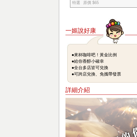
特選
原價 $65
一姬說好康
●來杯咖啡吧！黃金比例
●給你香醇小確幸
●全台多店皆可兌換
●可跨店兌換、免攜帶發票
詳細介紹