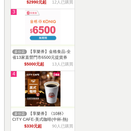
$2990元起
12人已購買
3
【享樂券】金格食品-全
多分店
省13家直營門市6500元提貨券
$5000元起
13人已購買
4
【享樂券】《10杯》
多分店
CITY CAFE-美式咖啡(中杯-熱)
$330元起
90人已購買