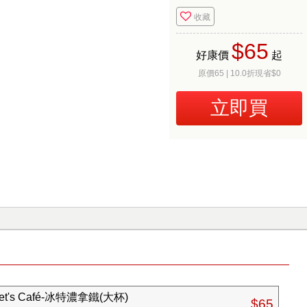
收藏
$65
好康價
起
原價65 | 10.0折現省$0
立即買
s Café-冰特濃拿鐵(大杯)
$65