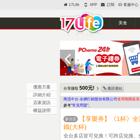
17Life
APP
訂閱
客服中心
美食
優惠方案
500元!
邀請連結
分享賺取
詳細介紹
商流中台-全網行銷股份有限公司
使用期限延長至2
店家資訊
參考"
常見問題
"。
權益說明
【享樂券】《1杯》全家咖
多分店
鐵(大杯)
全台多店皆可兌換！可跨店兌換、