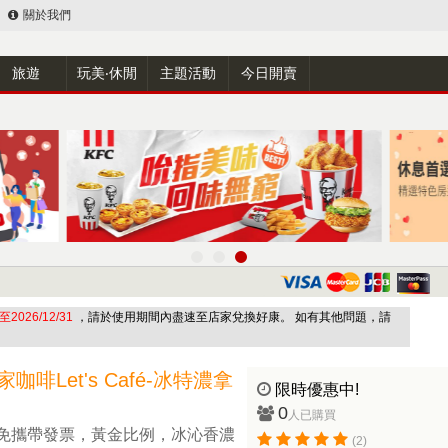
關於我們
旅遊
玩美‧休閒
主題活動
今日開賣
026/12/31
，請於使用期間內盡速至店家兌換好康。 如有其他問題，請
啡Let's Café-冰特濃拿
限時優惠中!
0
人已購買
免攜帶發票，黃金比例，冰沁香濃
(2)