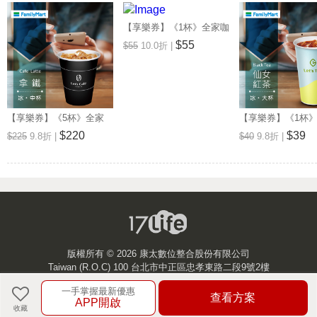
【享樂券】《1杯》全家咖
啡Let's Café-熱拿鐵(大杯)
$55
$55
10.0折 |
【享樂券】《5杯》全家
【享樂券】《1杯
Let's Café-冰拿鐵(中杯)
品茶Let's Tea-
$220
$39
$225
9.8折 |
$40
9.8折 |
(大杯)
版權所有 ©
2026 康太數位整合股份有限公司
Taiwan (R.O.C) 100 台北市中正區忠孝東路二段9號2樓
一手掌握最新優惠
客服中心
查看方案
APP開啟
收藏