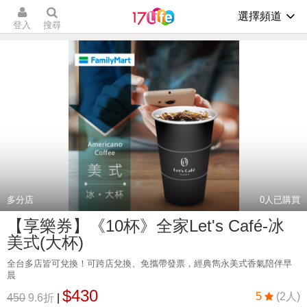
選擇頻道
登入
搜尋
多分店
0
人已購買
【享樂券】《10杯》全家Let's Café-冰
美式(大杯)
全台多店皆可兌換！可跨店兌換、免攜帶發票，經典雋永美式香氣陪伴早
晨
$430
5
(2人)
450
9.6折
|