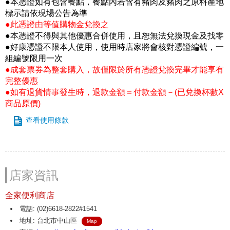
●本憑證如有包含餐點，餐點內若含有豬肉及豬肉之原料產地
標示請依現場公告為準
●此憑證由等值購物金兌換之
●本憑證不得與其他優惠合併使用，且恕無法兌換現金及找零
●好康憑證不限本人使用，使用時店家將會核對憑證編號，一
組編號限用一次
●成套票券為整套購入，故僅限於所有憑證兌換完畢才能享有
完整優惠
●如有退貨情事發生時，退款金額＝付款金額－(已兌換杯數X
商品原價)
查看使用條款
店家資訊
全家便利商店
電話: (02)6618-2822#1541
地址: 台北市中山區
Map