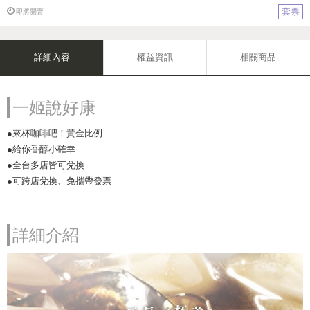
套票
即將開賣
詳細內容
權益資訊
相關商品
一姬說好康
●來杯咖啡吧！黃金比例
●給你香醇小確幸
●全台多店皆可兌換
●可跨店兌換、免攜帶發票
詳細介紹