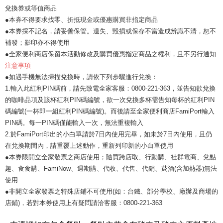
兌換券或等值商品
●本券不得要求找零、折抵現金或優惠購買非指定商品
●本券採不記名，請妥善保管。遺失、毀損或保存不當造成辨識不清，恕不
補發；影印亦不得使用
●全家便利商店保留本活動修改及購買優惠指定商品之權利，且不另行通知
注意事項
●如遇手機無法掃描兌換時，請依下列步驟進行兌換：
1.輸入此紅利PIN碼前，請先致電全家客服：0800-221-363，並告知欲兌換
的咖啡品項及該杯紅利PIN碼編號，欲一次兌換多杯需告知每杯的紅利PIN
碼編號(一杯即一組紅利PIN碼編號)。而後請至全家便利商店FamiPort輸入
PIN碼。每一PIN碼僅能輸入一次，無法重複輸入
2.於FamiPort印出的小白單請於7日內使用完畢，如未於7日內使用，且仍
在兌換期間內，請重覆上述動作，重新列印新的小白單使用
●本券限開立全家發票之商店使用；隨買跨店取、行動購、社群電商、兌點
趣、食食購、FamiNow、週期購、代收、代售、代銷、菸酒(含加熱器)無法
使用
●非開立全家發票之特殊店鋪不可使用(如：台鐵、部分學校、廠辦及商場的
店鋪)，若對本券使用上有疑問請洽客服：0800-221-363