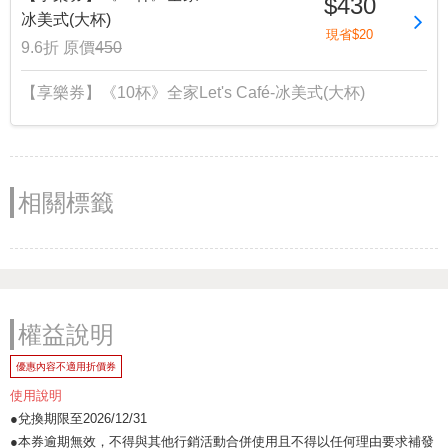
$430
冰美式(大杯)
現省$20
9.6折
原價
450
【享樂券】《10杯》全家Let's Café-冰美式(大杯)
相關標籤
權益說明
優惠內容不適用折價券
使用說明
●兌換期限至2026/12/31
●本券逾期無效，不得與其他行銷活動合併使用且不得以任何理由要求補發