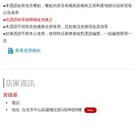
●本憑證如有包含餐點，餐點內若含有豬肉及豬肉之原料產地標示請依現場
公告為準
●此憑證由等值購物金兌換之
●本憑證不得與其他優惠合併使用，且恕無法兌換現金及找零
●好康憑證不限本人使用，使用時店家將會核對憑證編號，一組編號限用一
次
查看使用條款
店家資訊
肯德基
電話:
地址: 台北市中山區建國北路1段96號9樓
Map