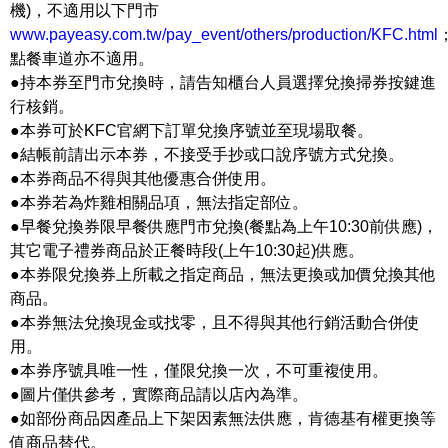
機)，不適用以下門市
www.payeasy.com.tw/pay_event/others/production/KFC.html
點餐車道亦不適用。
●持本券至門市兌換時，請告知櫃台人員選擇兌換掃券按鍵進
行核銷。
●本券可於KFC官網下訂單兌換序號並至現場取餐。
●結帳前請出示本券，不接受手抄或口說序號方式兌換。
●本券商品不得與其他優惠合併使用。
●本券若為炸雞相關品項，無法指定部位。
●早餐兌換券限早餐供應門市兌換(餐點為上午10:30前供應)，
其它電子禮券商品於正餐時段(上午10:30起)供應。
●本券限兌換券上所載之指定商品，無法更換或加價兌換其他
商品。
●本券無法兌換現金或找零，且不得與其他行銷活動合併使
用。
●本券序號具唯一性，僅限兌換一次，不可重複使用。
●圖片僅供參考，實際商品請以店內為準。
●如部份商品因產品上下架因素無法供應，肯德基有權更換等
值商品替代。