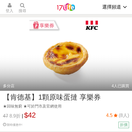
選擇頻道
登入
搜尋
多分店
4
人已購買
【肯德基】1顆原味蛋撻 享樂券
★回味無窮 ★可於門市及官網使用
$42
4.5
(8人)
47
8.9折
|
折價
限時優惠中!