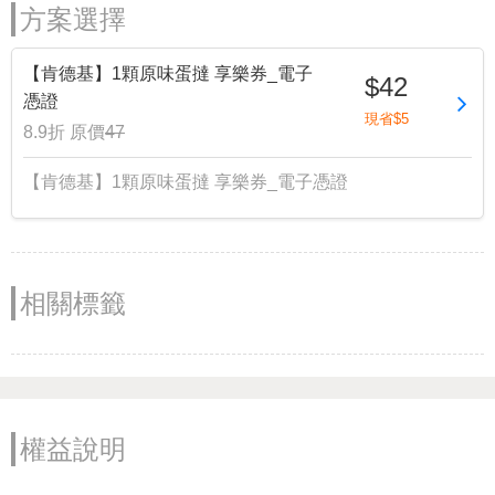
方案選擇
【肯德基】1顆原味蛋撻 享樂券_電子
$42
憑證
現省$5
8.9折
原價
47
【肯德基】1顆原味蛋撻 享樂券_電子憑證
相關標籤
權益說明