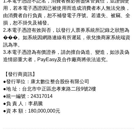
1.本電子憑證不記名，消費者務必善盡保管責任，並謹慎使
用，若本電子憑證因已被使用而造成消費者本人無法兌換，
由消費者自行負責，恕不補發電子序號。若遺失、被竊、全
損，恕不掛失及補發。
2.本電子憑證有效與否，以發行人票券系統所記錄之狀態為
���。如系統因網路連線有所遲延，依兌換商家系統端資
訊為準。
3.本電子憑證為有價證券，請勿擅自偽造、變造，如涉及偽
造情節重大者，PayEasy及合作廠商將依法追究。
【發行商資訊】
●發行單位：康太數位整合股份有限公司
●地 址：台北市中正區忠孝東路二段9號2樓
●統一編號：24317014
●負 責 人：李易騰
●資 本 額：180,000,000元