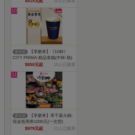
$515元起
20人已購買
10
【享樂券】《10杯》
多分店
CITY PRIMA-精品拿鐵(中杯-熱)
$850元起
10人已購買
11
【享樂券】享千葉火鍋-
多分店
現金抵用券1000元(一次型)
$979元起
11人已購買