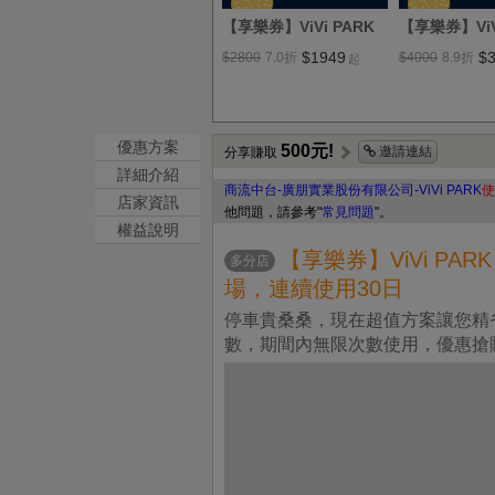
【享樂券】ViVi PARK
【享樂券】ViV
台北中山區2場 敬業一
26個停車場
$1949
$
$2800
7.0
折
$4000
8.9
折
起
路、敬業二路停車場，
30日(任選2
連續使用30日(任選2場
可適用)
優惠方案
500元!
邀請連結
分享賺取
詳細介紹
商流中台-廣朋實業股份有限公司-ViVi PARK
使
店家資訊
他問題，請參考"
常見問題
"。
權益說明
【享樂券】ViVi PA
多分店
場，連續使用30日
停車貴桑桑，現在超值方案讓您精
數，期間內無限次數使用，優惠搶