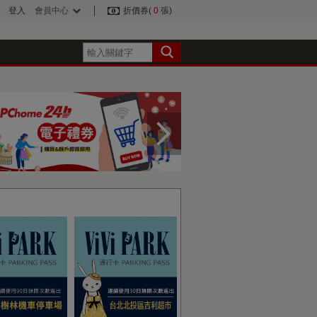
登入
會員中心
折價券(
0
張)