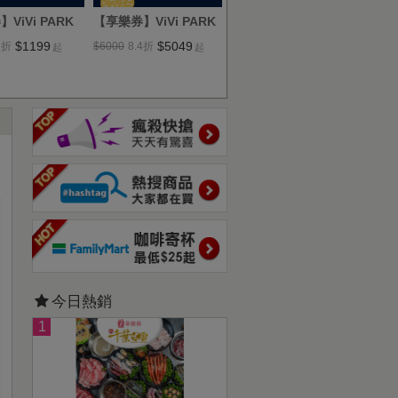
ViVi PARK
【享樂券】ViVi PARK
【享樂券】ViVi PARK
【享
機車停車場，連
台北市北投區吉利超市
高雄市三民區長明街停
高
$1199
$5049
$1949
2
折
$6000
8.4
折
$2500
7.8
折
$25
起
起
起
0日
停車場，連續使用30日
車場，連續使用30日
車
今日熱銷
1