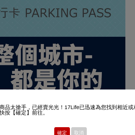
商品太搶手，已經賣光光！17Life已迅速為您找到相近
快按【確定】前往。
確定
取消