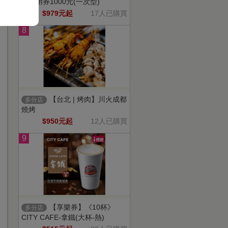
金抵用券1000元(一次型)
$979元起
17人已購買
8
【台北 | 烤肉】川火成都
多分店
燒烤
$950元起
12人已購買
9
【享樂券】《10杯》
多分店
CITY CAFE-拿鐵(大杯-熱)