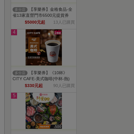
【享樂券】金格食品-全
多分店
省13家直營門市6500元提貨券
$5000元起
13人已購買
4
【享樂券】《10杯》
多分店
CITY CAFE-美式咖啡(中杯-熱)
$330元起
90人已購買
5