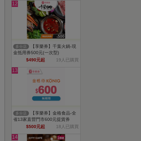
12
【享樂券】千葉火鍋-現
多分店
金抵用券500元(一次型)
$490元起
19人已購買
13
【享樂券】金格食品-全
多分店
省13家直營門市600元提貨券
$500元起
18人已購買
14