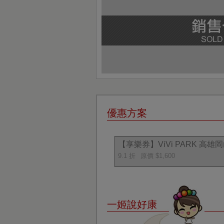
優惠方案
【享樂券】ViVi PARK 高
9.1 折
原價 $1,600
一姬說好康