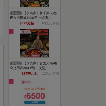
【享樂券】新千葉火鍋-
多分店
現金抵用券1000元(一次型)
$979元起
63人已購買
2
【享樂券】岩漿火鍋-現
多分店
金抵用券3000元(一次型)
$2990元起
12人已購買
3