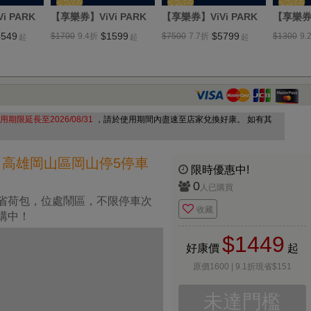
i PARK
【享樂券】ViVi PARK
【享樂券】ViVi PARK
【享樂券】
，連續使用
竹中火車站機車停車
台北中山區2場 敬業一
南樹林
3549
$1599
$5799
$1700
9.4
折
$7500
7.7
折
$1300
9.
起
起
起
場可適用)
場，連續使用90日
路、敬業二路停車場，
續使用9
連續使用90日(任選2場
可適用)
用期限延長至2026/08/31
，請於使用期間內盡速至店家兌換好康。 如有其
RK 高雄岡山區岡山停5停車
限時優惠中!
0
人已購買
省荷包，位處鬧區，不限停車次
收藏
購中！
$1449
好康價
起
原價1600 | 9.1折現省$151
未達門檻