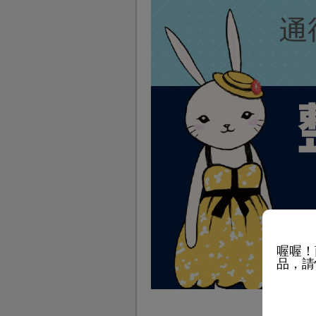
喔喔！
品，請