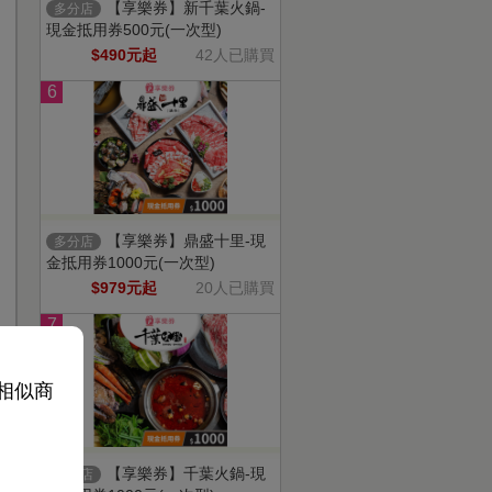
【享樂券】新千葉火鍋-
多分店
現金抵用券500元(一次型)
$490元起
42人已購買
6
【享樂券】鼎盛十里-現
多分店
金抵用券1000元(一次型)
$979元起
20人已購買
7
或相似商
【享樂券】千葉火鍋-現
多分店