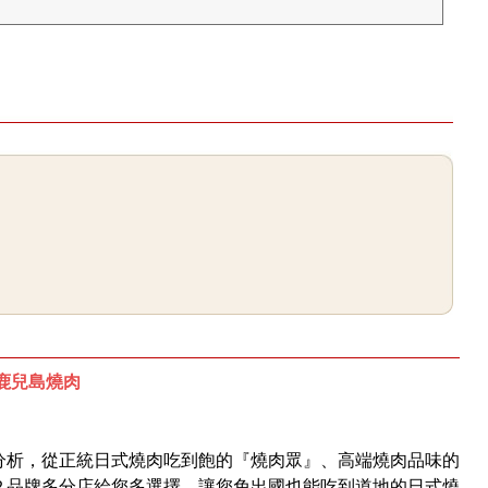
鹿兒島燒肉
分析，從正統日式燒肉吃到飽的『燒肉眾』、高端燒肉品味的
２品牌多分店給您多選擇，​讓您免出國也能吃到道地的日式燒