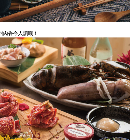
清甜肉香令人讚嘆！