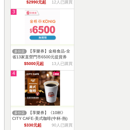
$2990元起
12人已購買
3
【享樂券】金格食品-全
多分店
省13家直營門市6500元提貨券
$5000元起
13人已購買
4
【享樂券】《10杯》
多分店
CITY CAFE-美式咖啡(中杯-熱)
$330元起
90人已購買