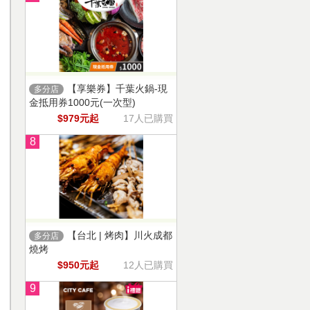
【享樂券】千葉火鍋-現
多分店
金抵用券1000元(一次型)
$979元起
17人已購買
8
【台北 | 烤肉】川火成都
多分店
燒烤
$950元起
12人已購買
9