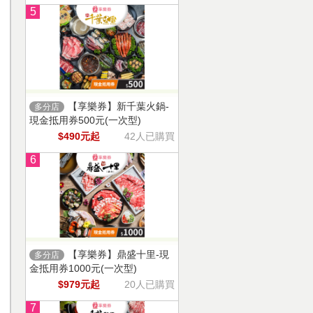
5
【享樂券】新千葉火鍋-
多分店
現金抵用券500元(一次型)
$490元起
42人已購買
6
【享樂券】鼎盛十里-現
多分店
金抵用券1000元(一次型)
$979元起
20人已購買
7