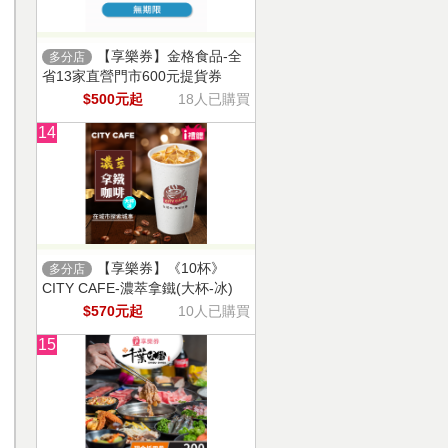
【享樂券】金格食品-全
多分店
省13家直營門市600元提貨券
$500元起
18人已購買
14
【享樂券】《10杯》
多分店
CITY CAFE-濃萃拿鐵(大杯-冰)
$570元起
10人已購買
15