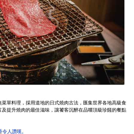
無菜單料理，採用道地的日式燒肉古法，匯集世界各地高級食
富及提升燒肉的最佳滋味，讓饕客沉醉在品嚐頂級珍饈的餐點
香令人讚嘆。