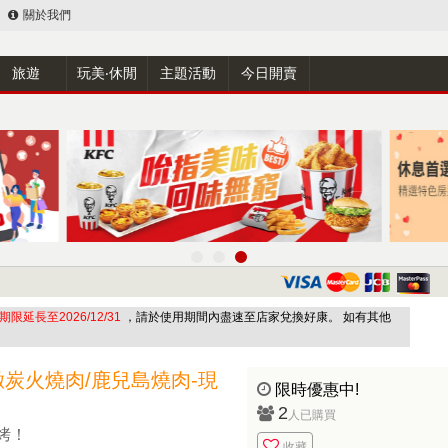
關於我們
旅遊
玩美‧休閒
主題活動
今日開賣
期限延長至2026/12/31
，請於使用期間內盡速至店家兌換好康。 如有其他
炭火燒肉/鹿兒島燒肉-現
限時優惠中!
2
人已購買
烤！
收藏