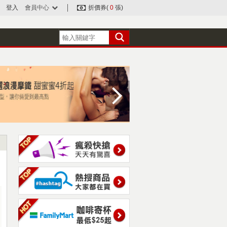
登入
會員中心
折價券(
0
張)