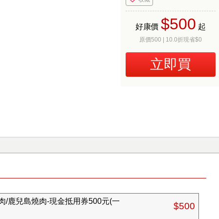
$500
好康價
起
原價500 | 10.0折現省$0
立即買
/鹿兒島燒肉-現金抵用券500元(一
$500