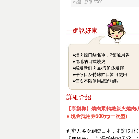
特選
原價 $500
一姬說好康
●燒肉控口袋名單，2館通用券
●道地的日式燒烤
●嚴選新鮮肉品/海鮮多選擇
●平假日及特殊節日皆可使用
●每次不限使用憑證張數
詳細介紹
【享樂券】燒肉眾精緻炭火燒肉/
● 現金抵用券500元(一次型)
創辦人多次親臨日本，走訪取材
『鹿兒島』，皆是燒肉控天堂，