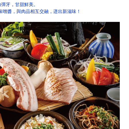
緻彈牙，甘甜鮮美。
式味噌醬，與肉品相互交融，迸出新滋味！