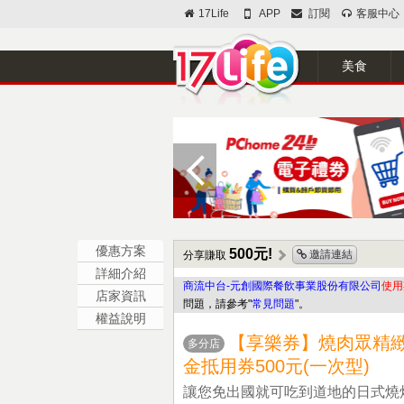
17Life
APP
訂閱
客服中心
美食
優惠方案
500元!
邀請連結
分享賺取
詳細介紹
商流中台-元創國際餐飲事業股份有限公司
使用
店家資訊
問題，請參考"
常見問題
"。
權益說明
【享樂券】燒肉眾精緻
多分店
金抵用券500元(一次型)
讓您免出國就可吃到道地的日式燒