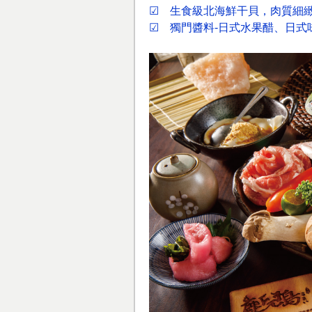
☑ 生食級北海鮮干貝，肉質細
☑ 獨門醬料-日式水果醋、日