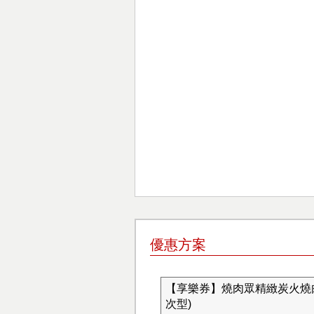
優惠方案
【享樂券】燒肉眾精緻炭火燒肉
次型)