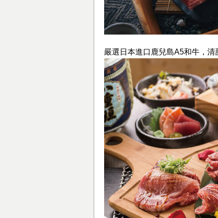
嚴選日本進口鹿兒島A5和牛，