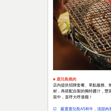
■ 鹿兒島燒肉
店內提供招牌套餐、單點服務、
材，再搭配自製的獨特醬汁，豐
當中，直呼大呼過癮！
☑ 嚴選鹿兒島A5和牛，清甜肉