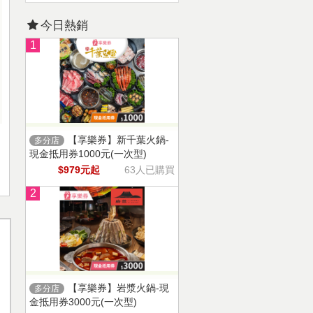
今日熱銷
1
【享樂券】新千葉火鍋-
多分店
現金抵用券1000元(一次型)
$979元起
63人已購買
2
【享樂券】岩漿火鍋-現
多分店
金抵用券3000元(一次型)