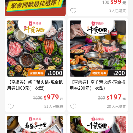
99
$
100
元
3
人已購買
【享樂券】新千葉火鍋-現金抵
【享樂券】享千葉火鍋-現金抵
用券1000元(一次型)
用券200元(一次型)
979
197
$
$
1000
元
200
元
51
人已購買
28
人已購買