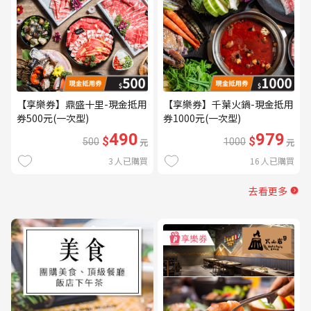
【享樂券】鼎盛十里-現金抵用
【享樂券】千葉火鍋-現金抵用
券500元(一次型)
券1000元(一次型)
490
979
$
$
500
元
1000
元
3
人已購買
16
人已購買
去看更多