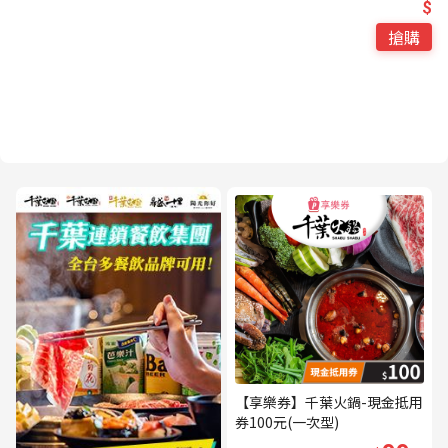
$
搶購
【享樂券】千葉火鍋-現金抵用
券100元(一次型)