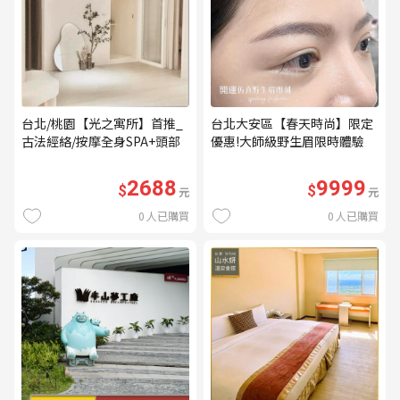
台北/桃園【光之寓所】首推_
台北大安區【春天時尚】限定
古法經絡/按摩全身SPA+頭部
優惠!大師級野生眉限時體驗
舒壓與舒耳共120分鐘贈頌缽
【不指定老師】9999/人 乙堂
共振及餐點(MO)
優惠券（無補色） (MO)
2688
9999
$
$
元
元
0
人已購買
0
人已購買