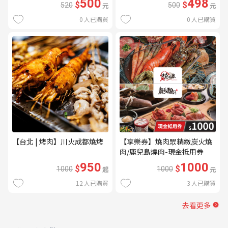
500
498
$
$
520
元
500
元
0
人已購買
0
人已購買
【台北 | 烤肉】川火成都燒烤
【享樂券】燒肉眾精緻炭火燒
肉/鹿兒島燒肉-現金抵用券
1000元(一次型)
950
1000
$
$
1000
起
1000
元
12
人已購買
3
人已購買
去看更多