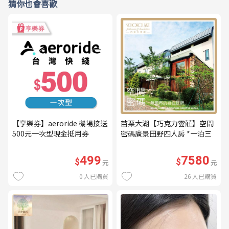
猜你也會喜歡
【享樂券】aeroride 機場接送
苗栗大湖【巧克力雲莊】空間
500元一次型現金抵用券
密碼廣景田野四人房 *一泊三
食* 含早餐+晚餐+下午茶
(MO26)
499
7580
$
$
元
元
0
人已購買
26
人已購買