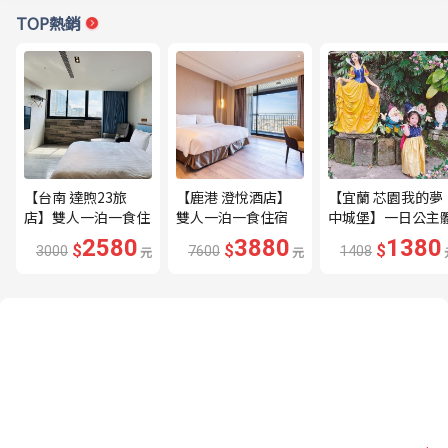
TOP熱銷
【台南 達煦23旅
【鹿港 澄悅酒店】
【宜蘭 芯園我的夢
店】雙人一泊一食住
雙人一泊一食住宿
中城堡】一日公主
宿券---🔥近海安路
券---🔥平日限量升
驗券---🔥含歐式下
2580
3880
1380
$
$
$
3000
元
7600
元
1408
商圈🔥
等家庭房、贈兩小🔥
午茶及換裝🔥