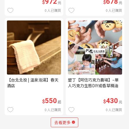
972
678
$
$
元
元
0
人已購買
0
人已購買
【台北北投 | 溫泉泡湯】春天
墾丁【阿信巧克力農場】–單
酒店
人巧克力生態DIY或香草精油
DIY(不分平假日) (MO)
550
430
$
$
起
元
0
人已購買
0
人已購買
去看更多