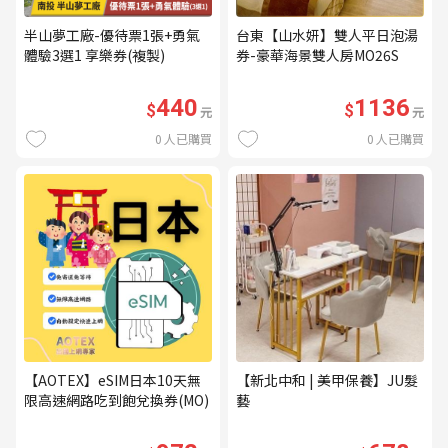
半山夢工廠-優待票1張+勇氣
台東【山水妍】雙人平日泡湯
體驗3選1 享樂券(複製)
券-豪華海景雙人房MO26S
440
1136
$
$
元
元
0
人已購買
0
人已購買
【AOTEX】eSIM日本10天無
【新北中和 | 美甲保養】JU髮
限高速網路吃到飽兌換券(MO)
藝