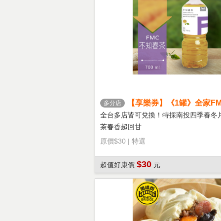
【享樂券】《1罐》全家FM
多分店
茶
全台多店皆可兌換！特採南投四季春冬
茶春香超回甘
原價
$30
|
特選
$30
超值好康價
元