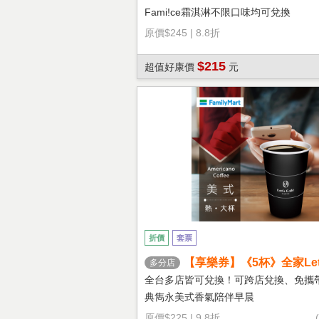
Fami!ce霜淇淋不限口味均可兌換
原價
$245
|
8.8折
$215
超值好康價
元
折價
套票
【享樂券】《5杯》全家Let's
多分店
熱美式(大杯)
全台多店皆可兌換！可跨店兌換、免攜
典雋永美式香氣陪伴早晨
原價
$225
|
9.8折