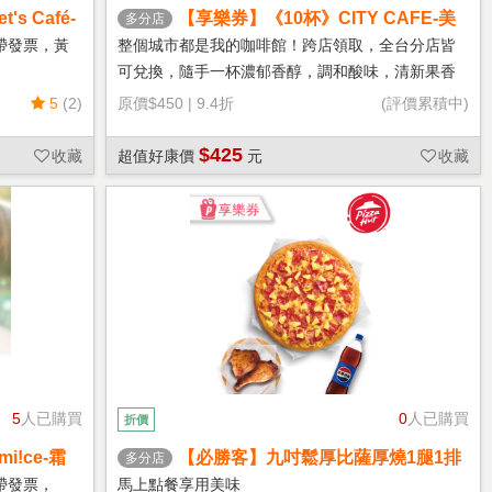
s Café-
【享樂券】《10杯》CITY CAFE-美
多分店
式咖啡(大杯-冰)
帶發票，黃
整個城市都是我的咖啡館！跨店領取，全台分店皆
可兌換，隨手一杯濃郁香醇，調和酸味，清新果香
回甘不苦澀
5
(2)
原價
$450
|
9.4折
(評價累積中)
$425
收藏
超值好康價
元
收藏
5
人已購買
0
人已購買
折價
!ce-霜
【必勝客】九吋鬆厚比薩厚燒1腿1排
多分店
套餐 享樂券
帶發票，
馬上點餐享用美味