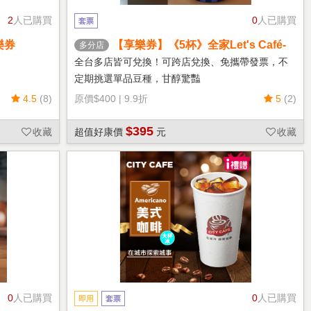
2
人已購買
0
人已購買
套票
樂券
【享樂券】《5杯》全家Let's Café-
多分店
熱單品美式(中杯)
全台多店皆可兌換！可跨店兌換、免攜帶發票，不
定期挑選單品豆種，甘醇驚豔
4.5
(8)
原價
$400
|
9.9折
5
(2)
$395
收藏
超值好康價
元
收藏
0
人已購買
0
人已購買
即用
套票