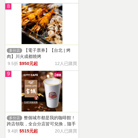
8
【電子票券】【台北 | 烤
多分店
肉】川火成都燒烤
9.5折
$950元起
12人已購買
9
整個城市都是我的咖啡館！
多分店
跨店領取，全台分店皆可兌換，隨手
一杯濃郁香醇，奶香把咖啡的濃烈變
9.4折
$515元起
20人已購買
溫柔！