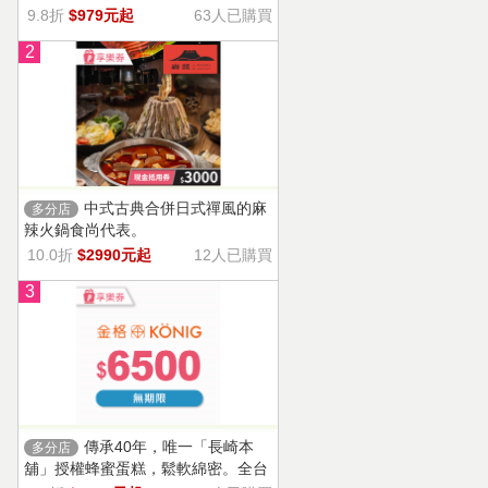
9.8折
$979元起
63人已購買
2
中式古典合併日式禪風的麻
多分店
辣火鍋食尚代表。
10.0折
$2990元起
12人已購買
3
傳承40年，唯一「長崎本
多分店
舖」授權蜂蜜蛋糕，鬆軟綿密。全台