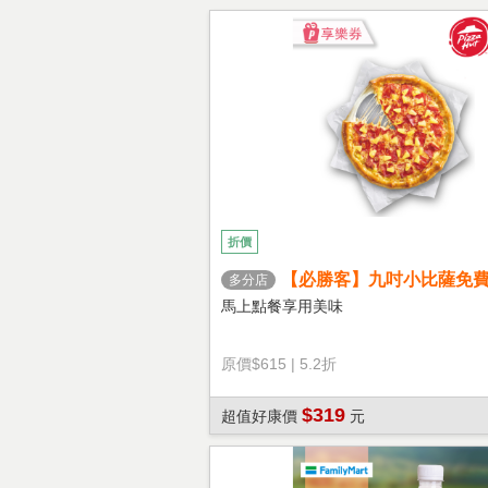
折價
【必勝客】九吋小比薩免
多分店
心餅皮】享樂券
馬上點餐享用美味
原價
$615
|
5.2折
$319
超值好康價
元