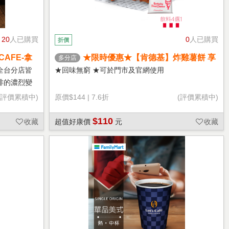
20
人已購買
0
人已購買
折價
CAFE-拿
★限時優惠★【肯德基】炸雞薯餅 享
多分店
樂券
全台分店皆
★回味無窮 ★可於門市及官網使用
啡的濃烈變
(評價累積中)
原價
$144
|
7.6折
(評價累積中)
$110
收藏
超值好康價
元
收藏