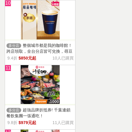
10
整個城市都是我的咖啡館！
多分店
跨店領取，全台分店皆可兌換，尋豆
師精選豆種，邀你一起鑑賞精品美味
9.4折
$850元起
10人已購買
11
超強品牌折抵券! 千葉連鎖
多分店
餐飲集團一張通吃！
9.8折
$979元起
11人已購買