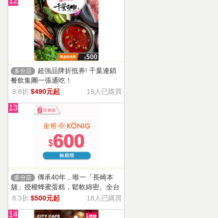
12
超強品牌折抵券! 千葉連鎖
多分店
餐飲集團一張通吃！
9.8折
$490元起
19人已購買
13
傳承40年，唯一「長崎本
多分店
舖」授權蜂蜜蛋糕，鬆軟綿密。全台
13家門市適用，自選商品，幸福烘焙
8.3折
$500元起
18人已購買
帶回家。
14