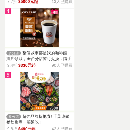
13家門市適用，自選商品，幸福烘焙
7.7折
$5000元起
13人已購買
帶回家。
4
整個城市都是我的咖啡館！
多分店
跨店領取，全台分店皆可兌換，隨手
一杯濃郁香醇，調和酸味，清新果香
9.4折
$330元起
90人已購買
回甘不苦澀
5
超強品牌折抵券! 千葉連鎖
多分店
餐飲集團一張通吃！
9.8折
$490元起
42人已購買