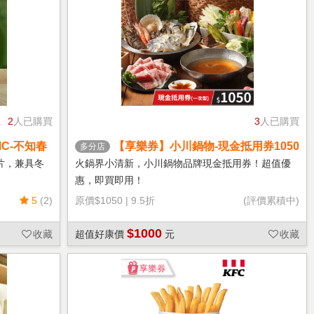
2
人已購買
3
人已購買
C-不知春
【享樂券】小川鍋物-現金抵用券1050
多分店
元(一次型)
片，兼具冬
火鍋界小清新，小川鍋物品牌現金抵用券！超值優
惠，即買即用！
5
(2)
原價
$1050
|
9.5折
(評價累積中)
$1000
收藏
超值好康價
元
收藏