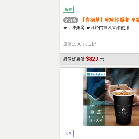
折價
【肯德基】宅宅快樂餐 享
多分店
★回味無窮 ★可於門市及官網使用
原價
$996
|
8.2折
$820
超值好康價
元
套票