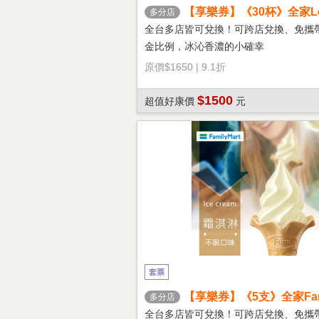
【享樂券】《30杯》全家Let'
多分店
冰拿鐵(大杯)
全台多店皆可兌換！可跨店兌換、免攜
金比例，冰沁香濃的小確幸
原價
$1650
|
9.1折
$1500
超值好康價
元
套票
【享樂券】《5支》全家Fami
多分店
淇淋(口味不限)
全台多店皆可兌換！可跨店兌換、免攜