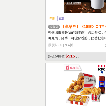
即用
套票
【享樂券】《10杯》CITY 
多分店
鐵(大杯-熱)
整個城市都是我的咖啡館！跨店領取，
可兌換，隨手一杯濃郁香醇，奶香把咖
溫柔！
原價
$550
|
9.4折
$515
超值好康價
元