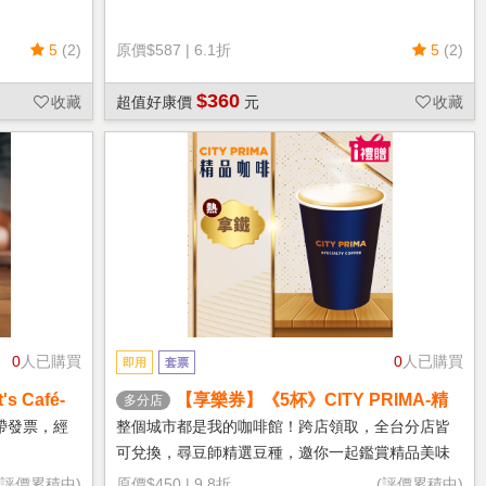
5
(2)
原價
$587
|
6.1折
5
(2)
$360
收藏
超值好康價
元
收藏
0
人已購買
0
人已購買
即用
套票
 Café-
【享樂券】《5杯》CITY PRIMA-精
多分店
品拿鐵(中杯-熱)
帶發票，經
整個城市都是我的咖啡館！跨店領取，全台分店皆
可兌換，尋豆師精選豆種，邀你一起鑑賞精品美味
(評價累積中)
原價
$450
|
9.8折
(評價累積中)