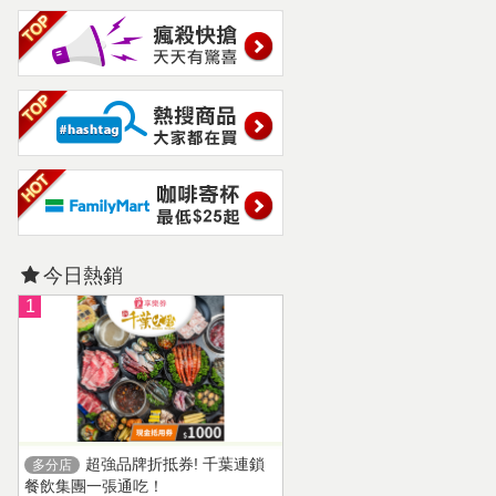
今日熱銷
1
超強品牌折抵券! 千葉連鎖
多分店
餐飲集團一張通吃！