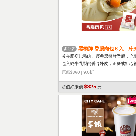
黑橋牌-香腸肉包６入－冷
多分店
黃金肥瘦比豬肉、經典黑橋牌香腸，充
包入純牛乳製的香Ｑ外皮，正餐或點心
選擇！
原價
$360
|
9.0折
$325
超值好康價
元