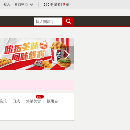
登入
會員中心
折價券(
0
張)
義式
日式
外帶美食
抵用券