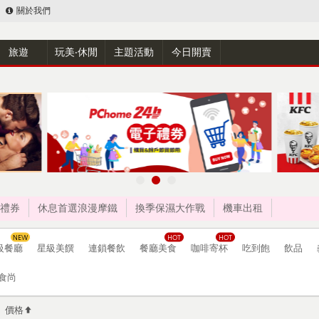
關於我們
旅遊
玩美‧休閒
主題活動
今日開賣
禮券
休息首選浪漫摩鐵
換季保濕大作戰
機車出租
級餐廳
星級美饌
連鎖餐飲
餐廳美食
咖啡寄杯
吃到飽
飲品
食尚
價格