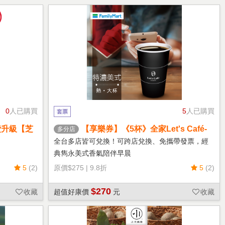
0
人已購買
5
人已購買
套票
費升級【芝
【享樂券】《5杯》全家Let's Café-
多分店
熱特濃美式(大杯)
全台多店皆可兌換！可跨店兌換、免攜帶發票，經
典雋永美式香氣陪伴早晨
5
(2)
原價
$275
|
9.8折
5
(2)
$270
收藏
超值好康價
元
收藏