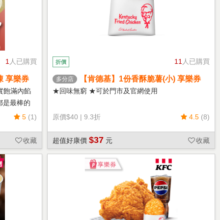
1
人已購買
11
人已購買
折價
凍 享樂券
【肯德基】1份香酥脆薯(小) 享樂券
多分店
實飽滿內餡
★回味無窮 ★可於門市及官網使用
都是最棒的
5
(1)
原價
$40
|
9.3折
4.5
(8)
$37
收藏
超值好康價
元
收藏